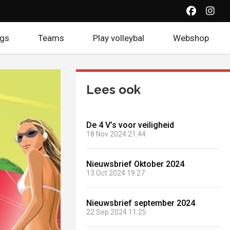
(Opent ee
(Open
ogs
Teams
Play volleybal
Webshop
(Open
Lees ook
De 4 V’s voor veiligheid
18 Nov 2024 21:44
Nieuwsbrief Oktober 2024
13 Oct 2024 19:27
Nieuwsbrief september 2024
22 Sep 2024 11:25