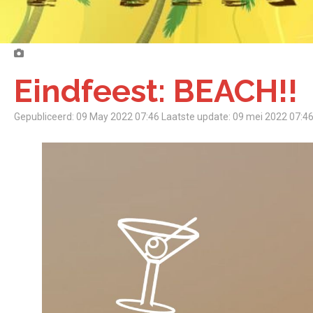
Eindfeest: BEACH!!
Gepubliceerd: 09 May 2022 07:46
Laatste update: 09 mei 2022 07:4