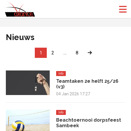
(Open
(Open
Nieuws
1
2
…
8
Info
Teamtaken 2e helft 25/26
(v3)
04 Jan 2026 17:27
Info
Beachtoernooi dorpsfeest
Sambeek