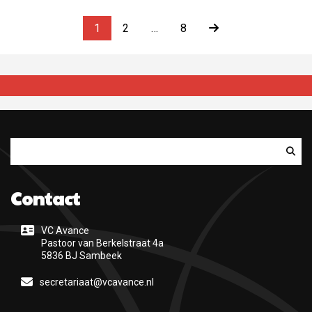
1
2
…
8
Zoeken
Contact
VC Avance
Pastoor van Berkelstraat 4a
5836 BJ Sambeek
secretariaat@vcavance.nl