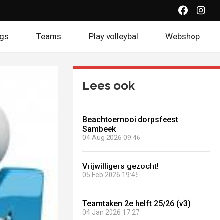
(Opent ee
(Open
ogs
Teams
Play volleybal
Webshop
(Open
Lees ook
Beachtoernooi dorpsfeest
Sambeek
04 Aug 2026 09:46
Vrijwilligers gezocht!
05 Feb 2026 19:45
Teamtaken 2e helft 25/26 (v3)
04 Jan 2026 17:27