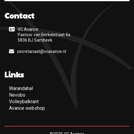
Contact
VC Avance
Pastoor van Berkelstraat 4a
5836 BJ Sambeek
secretariaat@vcavance.nl
Links
Warandahal
(Opent een nieuwe pagina)
Nevobo
(Opent een nieuwe pagina)
Volleybalkrant
(Opent een nieuwe pagina)
Avance webshop
(Opent een nieuwe pagina)