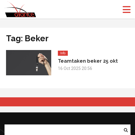
(Open
(Open
Tag: Beker
Info
Teamtaken beker 25 okt
16 Oct 2025 20:56
Zoeken