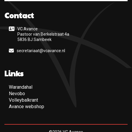
Contact
VC Avance
Pastoor van Berkelstraat 4a
5836 BJ Sambeek
secretariaat@vcavance.nl
Links
Warandahal
(Opent een nieuwe pagina)
Nevobo
(Opent een nieuwe pagina)
Volleybalkrant
(Opent een nieuwe pagina)
Avance webshop
(Opent een nieuwe pagina)