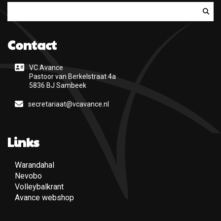
Zoeken
Contact
VC Avance
Pastoor van Berkelstraat 4a
5836 BJ Sambeek
secretariaat@vcavance.nl
Links
Warandahal
(Opent een nieuwe pagina)
Nevobo
(Opent een nieuwe pagina)
Volleybalkrant
(Opent een nieuwe pagina)
Avance webshop
(Opent een nieuwe pagina)