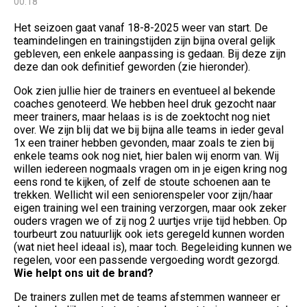
00:18
Het seizoen gaat vanaf 18-8-2025 weer van start. De
teamindelingen en trainingstijden zijn bijna overal gelijk
gebleven, een enkele aanpassing is gedaan. Bij deze zijn
deze dan ook definitief geworden (zie hieronder).
Ook zien jullie hier de trainers en eventueel al bekende
coaches genoteerd. We hebben heel druk gezocht naar
meer trainers, maar helaas is is de zoektocht nog niet
over. We zijn blij dat we bij bijna alle teams in ieder geval
1x een trainer hebben gevonden, maar zoals te zien bij
enkele teams ook nog niet, hier balen wij enorm van. Wij
willen iedereen nogmaals vragen om in je eigen kring nog
eens rond te kijken, of zelf de stoute schoenen aan te
trekken. Wellicht wil een seniorenspeler voor zijn/haar
eigen training wel een training verzorgen, maar ook zeker
ouders vragen we of zij nog 2 uurtjes vrije tijd hebben. Op
tourbeurt zou natuurlijk ook iets geregeld kunnen worden
(wat niet heel ideaal is), maar toch. Begeleiding kunnen we
regelen, voor een passende vergoeding wordt gezorgd.
Wie helpt ons uit de brand?
De trainers zullen met de teams afstemmen wanneer er