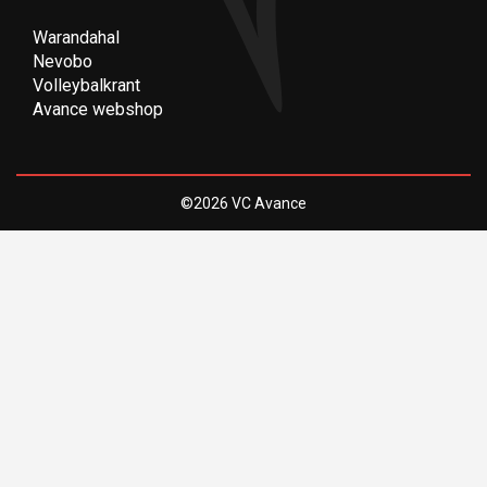
Warandahal
(Opent een nieuwe pagina)
Nevobo
(Opent een nieuwe pagina)
Volleybalkrant
(Opent een nieuwe pagina)
Avance webshop
(Opent een nieuwe pagina)
©2026
VC Avance