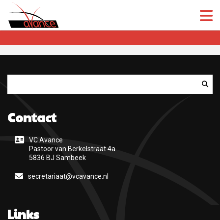
(Open
(Open
Zoeken
Contact
VC Avance
Pastoor van Berkelstraat 4a
5836 BJ Sambeek
secretariaat@vcavance.nl
Links