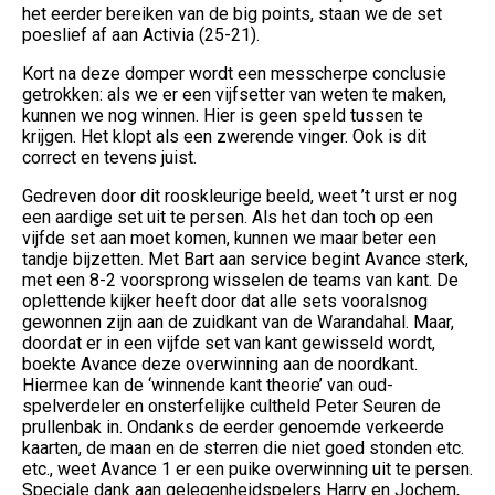
het eerder bereiken van de big points, staan we de set
poeslief af aan Activia (25-21).
Kort na deze domper wordt een messcherpe conclusie
getrokken: als we er een vijfsetter van weten te maken,
kunnen we nog winnen. Hier is geen speld tussen te
krijgen. Het klopt als een zwerende vinger. Ook is dit
correct en tevens juist.
Gedreven door dit rooskleurige beeld, weet ’t urst er nog
een aardige set uit te persen. Als het dan toch op een
vijfde set aan moet komen, kunnen we maar beter een
tandje bijzetten. Met Bart aan service begint Avance sterk,
met een 8-2 voorsprong wisselen de teams van kant. De
oplettende kijker heeft door dat alle sets vooralsnog
gewonnen zijn aan de zuidkant van de Warandahal. Maar,
doordat er in een vijfde set van kant gewisseld wordt,
boekte Avance deze overwinning aan de noordkant.
Hiermee kan de ‘winnende kant theorie’ van oud-
spelverdeler en onsterfelijke cultheld Peter Seuren de
prullenbak in. Ondanks de eerder genoemde verkeerde
kaarten, de maan en de sterren die niet goed stonden etc.
etc., weet Avance 1 er een puike overwinning uit te persen.
Speciale dank aan gelegenheidspelers Harry en Jochem,