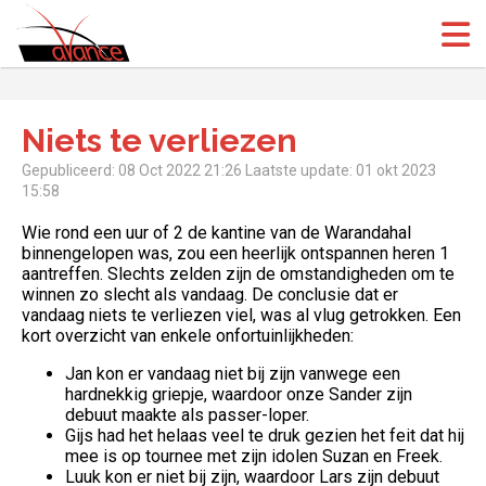
(Open
(Open
Niets te verliezen
Gepubliceerd: 08 Oct 2022 21:26
Laatste update: 01 okt 2023
15:58
Wie rond een uur of 2 de kantine van de Warandahal
binnengelopen was, zou een heerlijk ontspannen heren 1
aantreffen. Slechts zelden zijn de omstandigheden om te
winnen zo slecht als vandaag. De conclusie dat er
vandaag niets te verliezen viel, was al vlug getrokken. Een
kort overzicht van enkele onfortuinlijkheden:
Jan kon er vandaag niet bij zijn vanwege een
hardnekkig griepje, waardoor onze Sander zijn
debuut maakte als passer-loper.
Gijs had het helaas veel te druk gezien het feit dat hij
mee is op tournee met zijn idolen Suzan en Freek.
Luuk kon er niet bij zijn, waardoor Lars zijn debuut