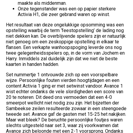
maakte als middenman.
Onze tegenstander was een op papier sterkere
Activia H1, die zeer gebrand waren op winst.
Het resultaat van deze ongelukkige opsomming was een
opstelling waarbij de term ‘feestopstelling’ de lading nog
niet dekken kan. De overblijvende spelers zijn er natuurlijk
niet genoeg om een zeskoppige opstelling in elkaar te
flansen. Een verkapte wanhoopspoging leverde ons nog
twee gelegenheidsspelers op, in de vorm van Jochem en
Harry. Inmiddels zal duidelijk zijn dat we niet de beste
kaarten in handen hadden.
Set nummertje 1 ontvouwde zich op een voorspelbare
wijze. Persoonlijke fouten vierden hoogtijdagen en een
content Activia 1 ging er met setwinst vandoor. Avance 1
wist echter ondanks de vele slordigheden een score van
20 te noteren. Dit deed ons vermoeden dat een 4-0
smeerpot wellicht niet nodig zou zijn. Het bijzetten der
Sambeekse zeilen resulteerde zowaar in een steengoede
tweede set. Avance gaf de gasten met 15-25 het nakijken.
Maar wat bleek? De beruchte persoonlijke foutjes waren
slechts uitgesteld naar set 3, waar zij voorkwamen dat
Avance zich beloonde met een 2-1 voorsprong. Ondanks