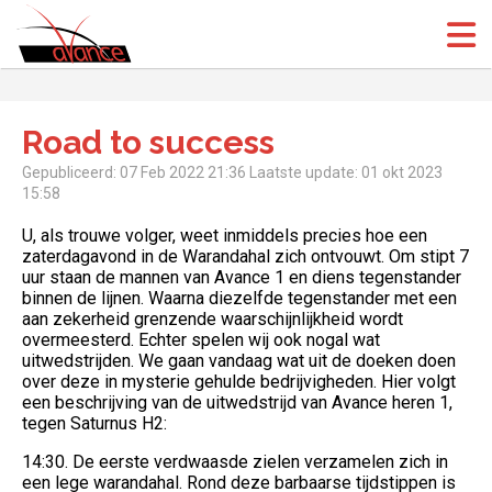
(Open
(Open
Road to success
Gepubliceerd: 07 Feb 2022 21:36
Laatste update: 01 okt 2023
15:58
U, als trouwe volger, weet inmiddels precies hoe een
zaterdagavond in de Warandahal zich ontvouwt. Om stipt 7
uur staan de mannen van Avance 1 en diens tegenstander
binnen de lijnen. Waarna diezelfde tegenstander met een
aan zekerheid grenzende waarschijnlijkheid wordt
overmeesterd. Echter spelen wij ook nogal wat
uitwedstrijden. We gaan vandaag wat uit de doeken doen
over deze in mysterie gehulde bedrijvigheden. Hier volgt
een beschrijving van de uitwedstrijd van Avance heren 1,
tegen Saturnus H2:
14:30. De eerste verdwaasde zielen verzamelen zich in
een lege warandahal. Rond deze barbaarse tijdstippen is