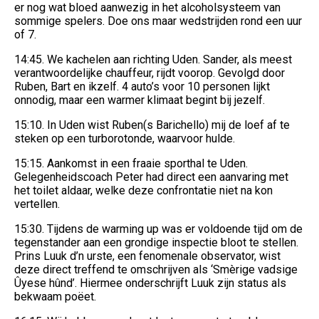
er nog wat bloed aanwezig in het alcoholsysteem van
sommige spelers. Doe ons maar wedstrijden rond een uur
of 7.
14:45. We kachelen aan richting Uden. Sander, als meest
verantwoordelijke chauffeur, rijdt voorop. Gevolgd door
Ruben, Bart en ikzelf. 4 auto’s voor 10 personen lijkt
onnodig, maar een warmer klimaat begint bij jezelf.
15:10. In Uden wist Ruben(s Barichello) mij de loef af te
steken op een turborotonde, waarvoor hulde.
15:15. Aankomst in een fraaie sporthal te Uden.
Gelegenheidscoach Peter had direct een aanvaring met
het toilet aldaar, welke deze confrontatie niet na kon
vertellen.
15:30. Tijdens de warming up was er voldoende tijd om de
tegenstander aan een grondige inspectie bloot te stellen.
Prins Luuk d’n urste, een fenomenale observator, wist
deze direct treffend te omschrijven als ‘Smèrige vadsige
Ûyese hûnd’. Hiermee onderschrijft Luuk zijn status als
bekwaam poëet.