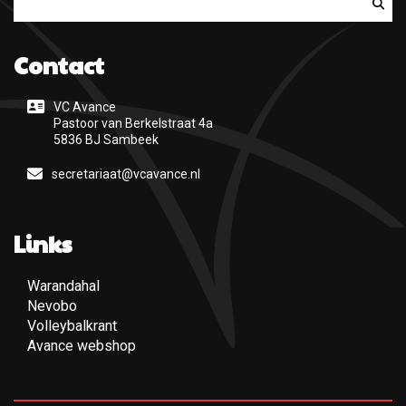
Contact
VC Avance
Pastoor van Berkelstraat 4a
5836 BJ Sambeek
secretariaat@vcavance.nl
Links
Warandahal
(Opent een nieuwe pagina)
Nevobo
(Opent een nieuwe pagina)
Volleybalkrant
(Opent een nieuwe pagina)
Avance webshop
(Opent een nieuwe pagina)