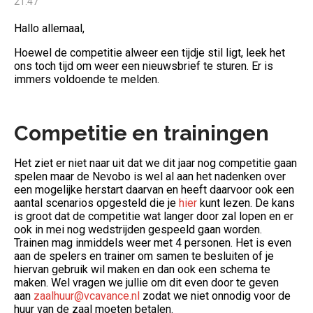
21:47
Hallo allemaal,
Hoewel de competitie alweer een tijdje stil ligt, leek het
ons toch tijd om weer een nieuwsbrief te sturen. Er is
immers voldoende te melden.
Competitie en trainingen
Het ziet er niet naar uit dat we dit jaar nog competitie gaan
spelen maar de Nevobo is wel al aan het nadenken over
een mogelijke herstart daarvan en heeft daarvoor ook een
aantal scenarios opgesteld die je
hier
(Opent een nieuwe pagi
kunt lezen. De kans
is groot dat de competitie wat langer door zal lopen en er
ook in mei nog wedstrijden gespeeld gaan worden.
Trainen mag inmiddels weer met 4 personen. Het is even
aan de spelers en trainer om samen te besluiten of je
hiervan gebruik wil maken en dan ook een schema te
maken. Wel vragen we jullie om dit even door te geven
aan
zaalhuur@vcavance.nl
(Opent een nieuwe pagina)
zodat we niet onnodig voor de
huur van de zaal moeten betalen.