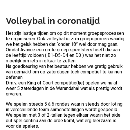
Volleybal in coronatijd
Het zijn lastige tijden om op dit moment groepsprocessen
te organiseren. Ook volleybal is zo’n groepsproces waarbij
we het geluk hebben dat “onder 18” wel door mag gaan.
Omdat Avance een grote groep speelsters heeft die aan
de leeftijd voldoen ( B1-D5-D4 en D3 ) was het niet zo
moeilijk om iets in elkaar te zetten.
Na goedkeuring van het bestuur hebben we gretig gebruik
van gemaakt om op zaterdagen toch competief te kunnen
oefenen.
D.m.v. een King of Court competitie(tje) spelen we nu al
weer 5 zaterdagen in de Warandahal wat als prettig wordt
ervaren.
We spelen steeds 5 à 6 rondes waarin steeds door loting
in verschillende team samenstellingen wordt gespeeld.
We spelen met 3 of 2-tallen tegen elkaar waarin het side
out spel continu aan de orde komt, wat erg leerzaam is
voor de spelers.