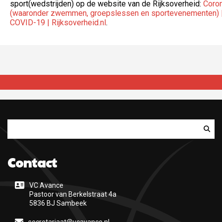
sport(wedstrijden) op de website van de Rijksoverheid:
Coron
(waaronder zwemmen, groepslessen en sportevenementen) |
COVID-19 | Rijksoverheid.nl
.
Zoeken
Contact
VC Avance
Pastoor van Berkelstraat 4a
5836 BJ Sambeek
secretariaat@vcavance.nl