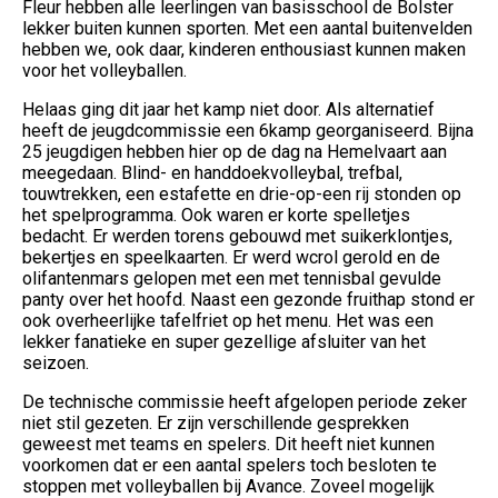
Fleur hebben alle leerlingen van basisschool de Bolster
lekker buiten kunnen sporten. Met een aantal buitenvelden
hebben we, ook daar, kinderen enthousiast kunnen maken
voor het volleyballen.
Helaas ging dit jaar het kamp niet door. Als alternatief
heeft de jeugdcommissie een 6kamp georganiseerd. Bijna
25 jeugdigen hebben hier op de dag na Hemelvaart aan
meegedaan. Blind- en handdoekvolleybal, trefbal,
touwtrekken, een estafette en drie-op-een rij stonden op
het spelprogramma. Ook waren er korte spelletjes
bedacht. Er werden torens gebouwd met suikerklontjes,
bekertjes en speelkaarten. Er werd wcrol gerold en de
olifantenmars gelopen met een met tennisbal gevulde
panty over het hoofd. Naast een gezonde fruithap stond er
ook overheerlijke tafelfriet op het menu. Het was een
lekker fanatieke en super gezellige afsluiter van het
seizoen.
De technische commissie heeft afgelopen periode zeker
niet stil gezeten. Er zijn verschillende gesprekken
geweest met teams en spelers. Dit heeft niet kunnen
voorkomen dat er een aantal spelers toch besloten te
stoppen met volleyballen bij Avance. Zoveel mogelijk