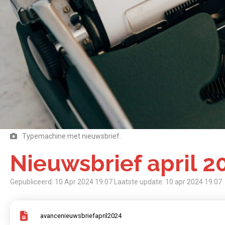
Typemachine met nieuwsbrief.
Nieuwsbrief april 2
Gepubliceerd: 10 Apr 2024 19:07
Laatste update: 10 apr 2024 19:07
avancenieuwsbriefapril2024