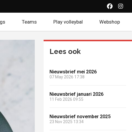
(Opent ee
(Open
ogs
Teams
Play volleybal
Webshop
(Open
Lees ook
Nieuwsbrief mei 2026
07 May 2026 17:38
Nieuwsbrief januari 2026
11 Feb 2026 09:55
Nieuwsbrief november 2025
23 Nov 2025 13:34