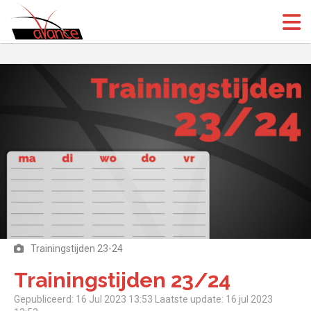
(Open
(Open
Trainingstijden 23-24
Trainingstijden 23/24
Gepubliceerd: 16 Jul 2023 13:53
Laatste update: 16 jul 2023