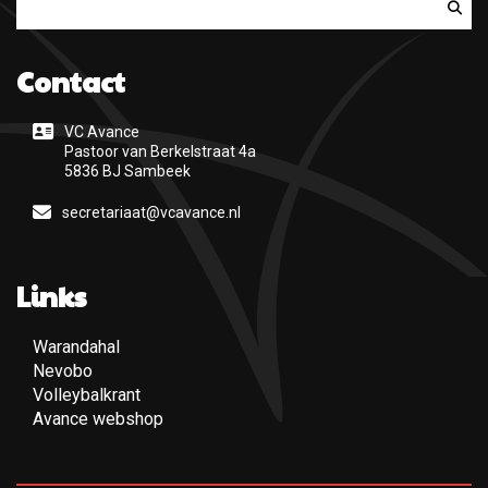
Zoeken
Contact
VC Avance
Pastoor van Berkelstraat 4a
5836 BJ Sambeek
secretariaat@vcavance.nl
Links
Warandahal
(Opent een nieuwe pagina)
Nevobo
(Opent een nieuwe pagina)
Volleybalkrant
(Opent een nieuwe pagina)
Avance webshop
(Opent een nieuwe pagina)