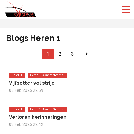
(Open
(Open
Blogs Heren 1
1
2
3
Heren 1
Heren 1 (Avance/Activia)
Vijfsetter vol strijd
03 Feb 2025 22:59
Heren 1
Heren 1 (Avance/Activia)
Verloren herinneringen
03 Feb 2025 22:42