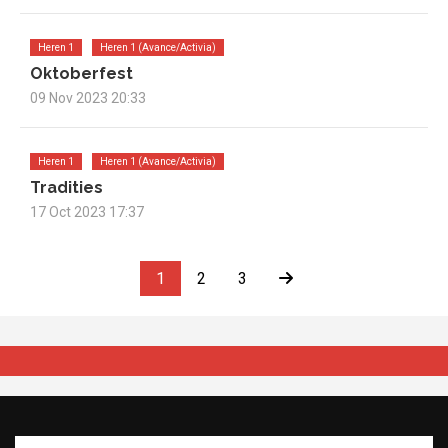
Heren 1
Heren 1 (Avance/Activia)
Oktoberfest
09 Nov 2023 20:33
Heren 1
Heren 1 (Avance/Activia)
Tradities
17 Oct 2023 17:37
1
2
3