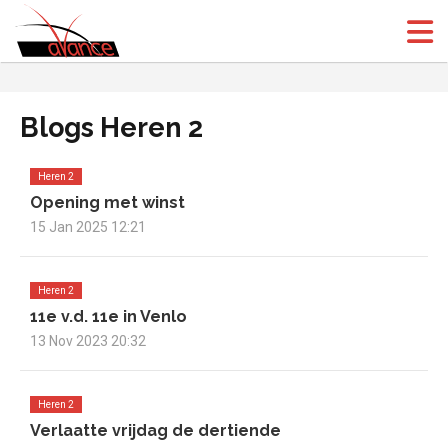
(Open
(Open
Blogs Heren 2
Heren 2
Opening met winst
15 Jan 2025 12:21
Heren 2
11e v.d. 11e in Venlo
13 Nov 2023 20:32
Heren 2
Verlaatte vrijdag de dertiende